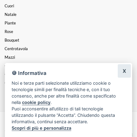
Cuori
Natale
Piante
Rose
Bouquet
Centrotavola
Mazzi
Coroncine
X
🍪 Informativa
Composizioni
Noi e terze parti selezionate utilizziamo cookie o
Cesti
tecnologie simili per finalità tecniche e, con il tuo
Funebre
consenso, anche per altre finalità come specificato
nella
cookie policy
.
Puoi acconsentire all’utilizzo di tali tecnologie
utilizzando il pulsante “Accetta”. Chiudendo questa
informativa, continui senza accettare.
Made with
by
Infoser.it
-
Realizzazione Siti ecommerce per Fioristi
- ©
Scopri di più e personalizza
2026
Privacy Policy
Cookie Policy
Termini e Condizioni