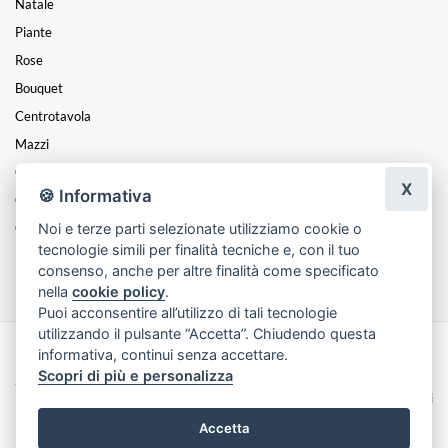
Natale
Piante
Rose
Bouquet
Centrotavola
Mazzi
Coroncine
X
🍪 Informativa
Composizioni
Noi e terze parti selezionate utilizziamo cookie o
Cesti
tecnologie simili per finalità tecniche e, con il tuo
Funebre
consenso, anche per altre finalità come specificato
nella
cookie policy
.
Puoi acconsentire all’utilizzo di tali tecnologie
utilizzando il pulsante “Accetta”. Chiudendo questa
informativa, continui senza accettare.
Made with
by
Infoser.it
-
Realizzazione Siti ecommerce per Fioristi
- ©
Scopri di più e personalizza
2026
Privacy Policy
Cookie Policy
Termini e Condizioni
Accetta