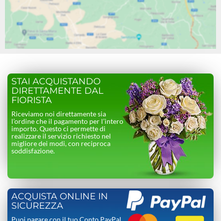
STAI ACQUISTANDO
DIRETTAMENTE DAL
FIORISTA
Riceviamo noi direttamente sia
l’ordine che il pagamento per l’intero
importo. Questo ci permette di
realizzare il servizio richiesto nel
migliore dei modi, con reciproca
soddisfazione.
ACQUISTA ONLINE IN
SICUREZZA
Puoi pagare con il tuo Conto PayPal,