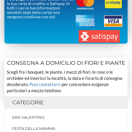
la tua carta di credito o Satispay. In
tutti i casi le tue informazioni
sensibili (dati della carta) non
vengono condivise con noi.
CONSEGNA A DOMICILIO DI FIORI E PIANTE
Scegli fra i bouquet, le piante, i mazzi di fiori, le rose o le
orchidee ed inserisci la località, la data e l’orario di consegna
desiderato.
Puoi contattarci
per concordare esigenze
particolari a mezzo telefono.
CATEGORIE
SAN VALENTINO
FESTA DELLA MAMMA